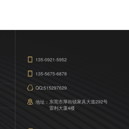
135-0921-5952
135-5675-6878
QQ:515297629
东莞市厚街镇家具大道292号
地址：
雷利大厦4楼