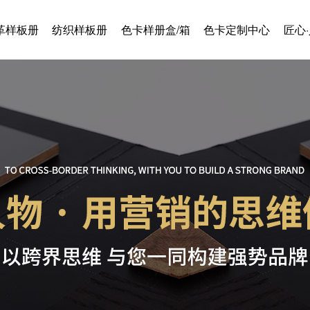
革样板册
纺织样板册
色卡样册盒/箱
色卡定制中心
匠心