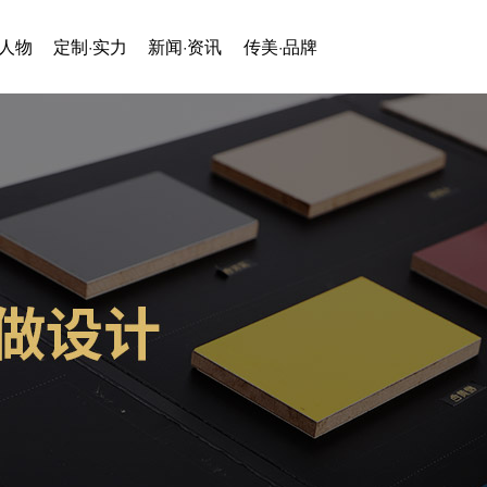
·人物
定制·实力
新闻·资讯
传美·品牌