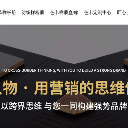
革样板册
纺织样板册
色卡样册盒/箱
色卡定制中心
匠心