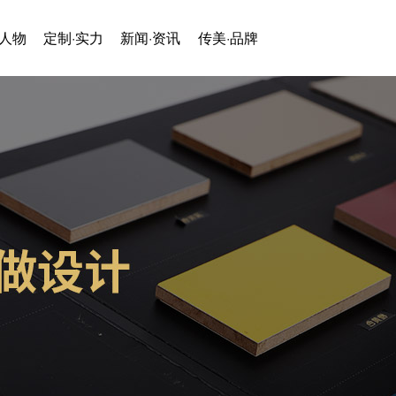
·人物
定制·实力
新闻·资讯
传美·品牌