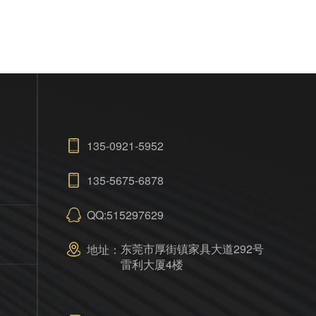
135-0921-5952
135-5675-6878
QQ:515297629
东莞市厚街镇家具大道292号
地址：
雷利大厦4楼