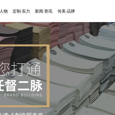
·人物
定制·实力
新闻·资讯
传美·品牌