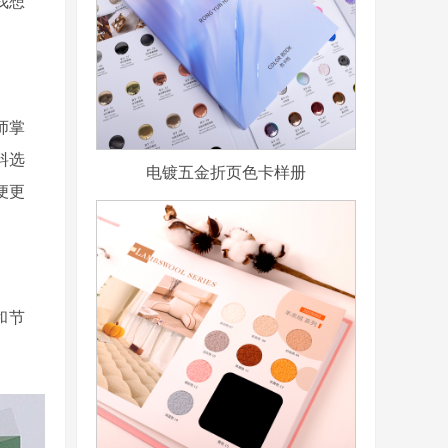
我想
师掌
料选
电镀五金折页色卡样册
便更
和节