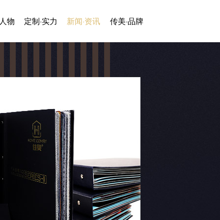
·人物
定制·实力
新闻·资讯
传美·品牌