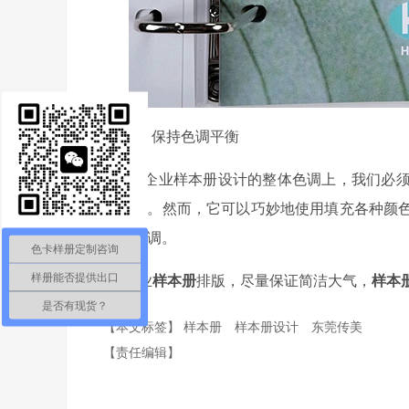
3
、
保持色调平衡
在企业样本册设计的整体色调上，我们必
常混乱。然而，它可以巧妙地使用填充各种颜
那么单调。
色卡样册定制咨询
企业
样本册
排版，尽量保证简洁大气，
样本
样册能否提供出口
是否有现货？
【本文标签】
样本册
样本册设计
东莞传美
【责任编辑】