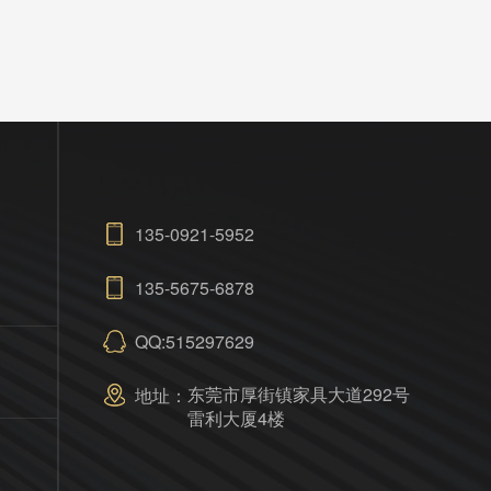
135-0921-5952
135-5675-6878
QQ:515297629
东莞市厚街镇家具大道292号
地址：
雷利大厦4楼