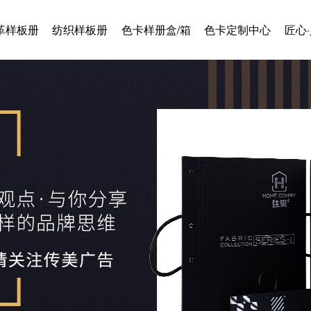
革样板册
纺织样板册
色卡样册盒/箱
色卡定制中心
匠心