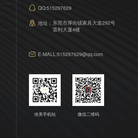
QQ:515297629
东莞市厚街镇家具大道292号
地址：
雷利大厦4楼
E-MALL:515297629@qq.com
传美手机站
微信二维码