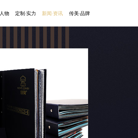
·人物
定制·实力
新闻·资讯
传美·品牌