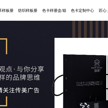
革样板册
纺织样板册
色卡样册盒/箱
色卡定制中心
匠心