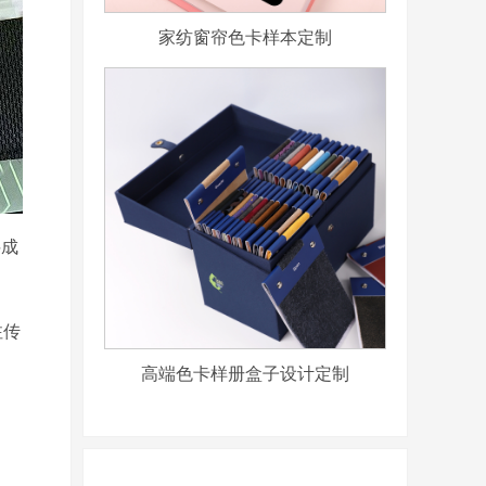
家纺窗帘色卡样本定制
料成
注传
高端色卡样册盒子设计定制